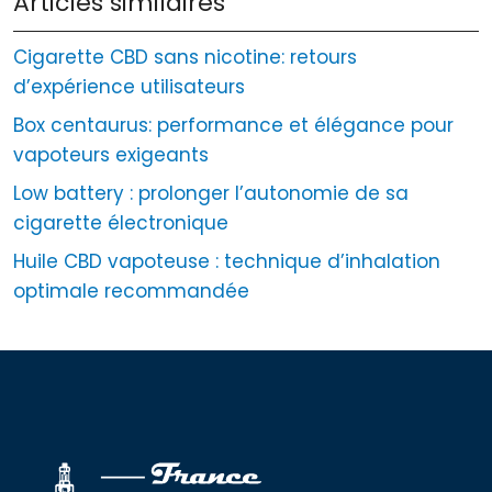
Articles similaires
Cigarette CBD sans nicotine: retours
d’expérience utilisateurs
Box centaurus: performance et élégance pour
vapoteurs exigeants
Low battery : prolonger l’autonomie de sa
cigarette électronique
Huile CBD vapoteuse : technique d’inhalation
optimale recommandée