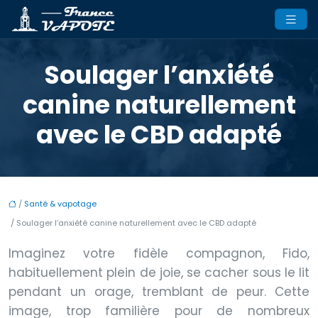
Soulager l’anxiété
canine naturellement
avec le CBD adapté
/
Santé & vapotage
/ Soulager l’anxiété canine naturellement avec le CBD adapté
Imaginez votre fidèle compagnon, Fido,
habituellement plein de joie, se cacher sous le lit
pendant un orage, tremblant de peur. Cette
image, trop familière pour de nombreux