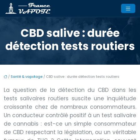
CBD salive : durée
détection tests routiers
/
Santé & vapotage
/ CBD salive : durée détection tests routiers
La question de la détection du CBD dans les
tests salivaires routiers suscite une inquiétude
croissante chez de nombreux consommateurs.
Un conducteur contrôlé positif à un test salivaire
de cannabis : est-ce un simple consommateur
de CBD respectant la législation, ou un véritable